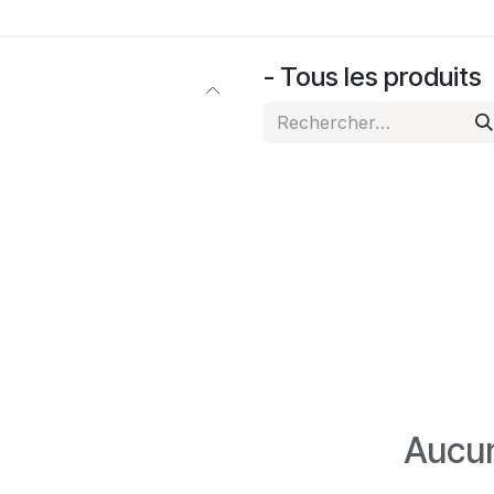
e
Programmation
Actualités
Votre Chambre
Res
- Tous les produits
Aucun