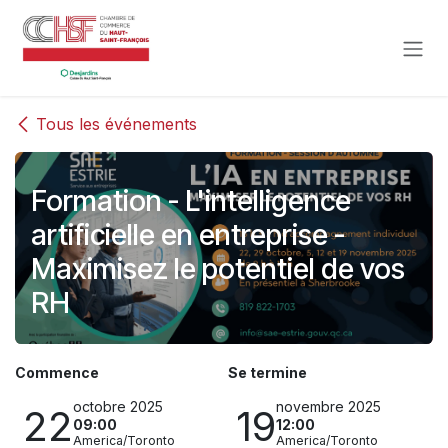
Se rendre au contenu
Tous les événements
Formation - L'intelligence
artificielle en entreprise -
Maximisez le potentiel de vos
RH
Commence
Se termine
octobre 2025
novembre 2025
22
19
09:00
12:00
America/Toronto
America/Toronto