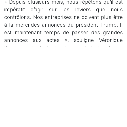
« Depuis plusieurs mois, nous répétons qu'il est
impératif d’agir sur les leviers que nous
contrôlons. Nos entreprises ne doivent plus être
à la merci des annonces du président Trump. Il
est maintenant temps de passer des grandes
annonces aux actes », souligne Véronique
Proulx, présidente-directrice générale de la
FCCQ.
« C'est vraiment décevant. Dans le Haut-Saint-
François, nous sommes fiers de soutenir nos
entreprises locales, mais il faut le reconnaître :
les droits de douane américains de 35%, c'est
ajouter de l'injustice à la difficulté. Nos
entrepreneurs méritent du soutien et il est
important que le gouvernement fédéral en vienne
à un accord avec nos voisins du sud », ajoute